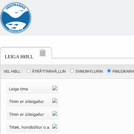
LEIGA HØLL
VEL HØLL :
ÃTRÃ³TTARHÃ¸LLIN
SVIMJIHYLURIN
FIMLEIKARH
Leiga tíma
Tímin er útleigaður
Tímin er útleigaður
Tiltøk, hondbóltur o.a.