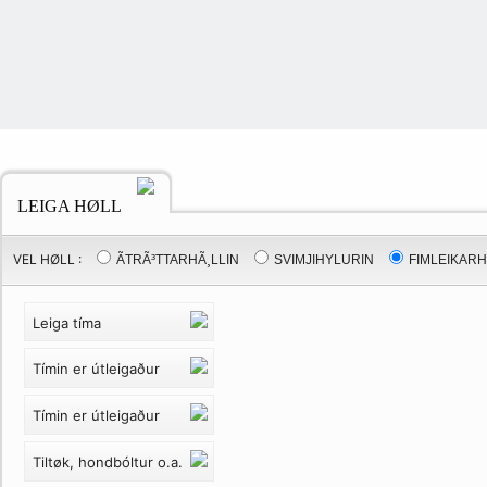
LEIGA HØLL
VEL HØLL :
ÃTRÃ³TTARHÃ¸LLIN
SVIMJIHYLURIN
FIMLEIKARH
Leiga tíma
Tímin er útleigaður
Tímin er útleigaður
Tiltøk, hondbóltur o.a.