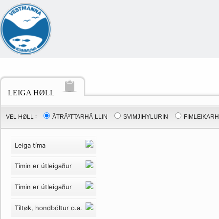
LEIGA HØLL
VEL HØLL :
ÃTRÃ³TTARHÃ¸LLIN
SVIMJIHYLURIN
FIMLEIKARH
Leiga tíma
Tímin er útleigaður
Tímin er útleigaður
Tiltøk, hondbóltur o.a.